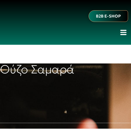
B2B E-SHOP
Ούζο Σαμαρά