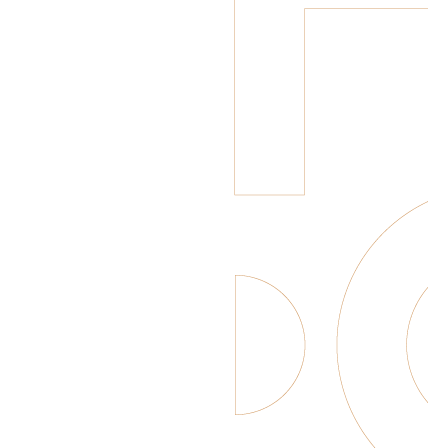
1886 Original
Cola
Elderflower &
Cucumber