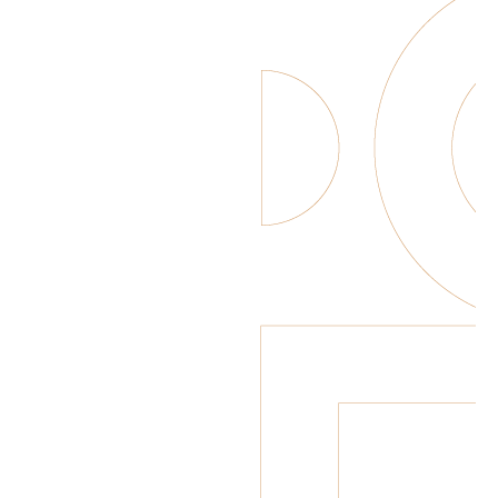
Sicilian Lemon
Original
Mallorcan