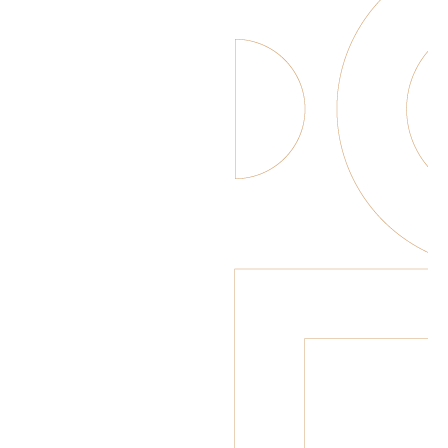
Rose Lemonade
Elderflower
Lemonade